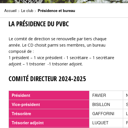
Accueil
>
Le club
>
Présidence et bureau
LA PRÉSIDENCE DU PVBC
Le comité de direction se renouvelle par tiers chaque
année. Le CD choisit parmi ses membres, un bureau
composé de :
1 président – 1 vice président - 1 secrétaire – 1 secrétaire
adjoint – 1 trésorier -1 trésorier adjoint.
COMITÉ DIRECTEUR 2024-2025
Président
FAVIER
N
Vice-président
BISILLON
Trésorière
GAFFORINI
Trésorier adjoint
LUQUET
P