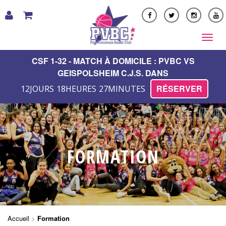
LE CLUB
CSF 1-32 - MATCH À DOMICILE : PVBC VS
GEISPOLSHEIM C.J.S. DANS
FORMATION
RÉSERVER
12
JOURS
18
HEURES
27
MINUTES
NOS ÉQUIPES
PARTENAIRES
MULTIMÉDIA
BOUTIQUE
FORMATION
PVBC ACADEMY
VIE DU CLUB
CONTACT
Accueil
>
Formation