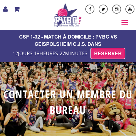
LE CLUB
CSF 1-32 - MATCH À DOMICILE : PVBC VS
GEISPOLSHEIM C.J.S. DANS
FORMATION
RÉSERVER
12
JOURS
18
HEURES
27
MINUTES
NOS ÉQUIPES
PARTENAIRES
MULTIMÉDIA
BOUTIQUE
CONTACTER UN MEMBRE DU
PVBC ACADEMY
VIE DU CLUB
BUREAU
CONTACT