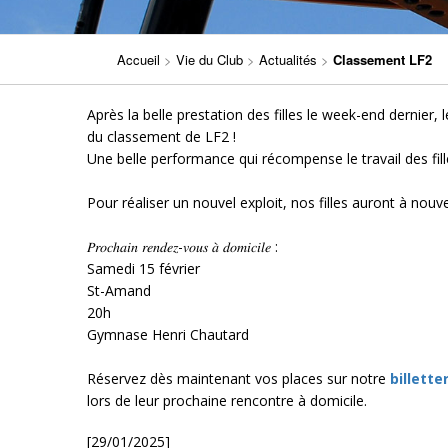
Accueil
>
Vie du Club
>
Actualités
>
Classement LF2
Après la belle prestation des filles le week-end dernier,
du classement de LF2 !
Une belle performance qui récompense le travail des fille
Pour réaliser un nouvel exploit, nos filles auront à nouv
𝑃𝑟𝑜𝑐ℎ𝑎𝑖𝑛 𝑟𝑒𝑛𝑑𝑒𝑧-𝑣𝑜𝑢𝑠 𝑎̀ 𝑑𝑜𝑚𝑖𝑐𝑖𝑙𝑒 :
Samedi 15 février
St-Amand
20h
Gymnase Henri Chautard
Réservez dès maintenant vos places sur notre
billette
lors de leur prochaine rencontre à domicile.
[29/01/2025]