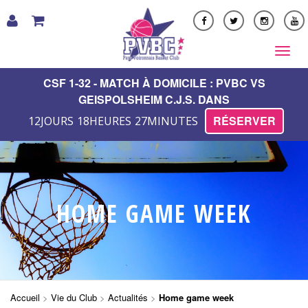
LE CLUB
CSF 1-32 - MATCH À DOMICILE : PVBC VS
GEISPOLSHEIM C.J.S. DANS
FORMATION
RÉSERVER
12
JOURS
18
HEURES
27
MINUTES
NOS ÉQUIPES
PARTENAIRES
MULTIMÉDIA
BOUTIQUE
HOME GAME WEEK
PVBC ACADEMY
VIE DU CLUB
CONTACT
Accueil
>
Vie du Club
>
Actualités
>
Home game week