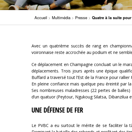
Accueil
>
Multimédia
>
Presse
>
Quatre à la suite pour
Avec un quatrième succès de rang en championna
voironnaise reste accrochée au podium et ne semble
Ce déplacement en Champagne concluait un le marath
déplacements. Trois jours après une épique quali
Buffard a traversé tout l’Est de la France pour rallier
En pleine confiance mais quelque peu éreinté par la r
Ses nombreuses maladresses (22 pertes de balles) on
d’un quatuor (Peytour, Ngukoug Silatsa, Dibanzilua e
UNE DÉFENSE DE FER
Le PVBC a eu surtout le mérite de se faciliter la 
Dominant la bataille des rebonds et profitant des tirs