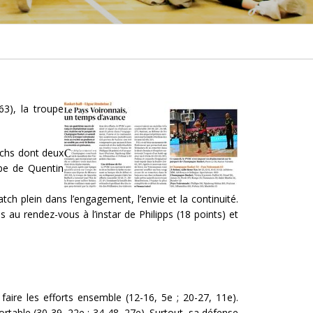
3), la troupe
tchs dont deux
upe de Quentin
tch plein dans l’engagement, l’envie et la continuité.
au rendez-vous à l’instar de Philipps (18 points) et
aire les efforts ensemble (12-16, 5e ; 20-27, 11e).
fortable (30-39, 22e ; 34-48, 27e). Surtout, sa défense