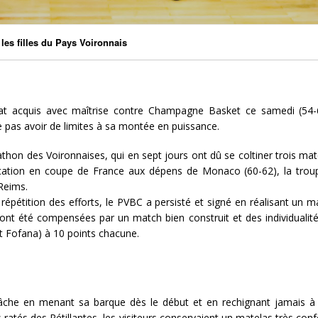
 les filles du Pays Voironnais
t acquis avec maîtrise contre Champagne Basket ce samedi (54-6
 pas avoir de limites à sa montée en puissance.
on des Voironnaises, qui en sept jours ont dû se coltiner trois ma
fication en coupe de France aux dépens de Monaco (60-62), la tro
 Reims.
épétition des efforts, le PVBC a persisté et signé en réalisant un ma
t été compensées par un match bien construit et des individualités 
t Fofana) à 10 points chacune.
tâche en menant sa barque dès le début et en rechignant jamais à f
 ratés des Pétillantes, les visiteurs conservaient un matelas très con