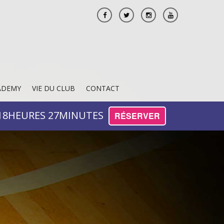
ADEMY
VIE DU CLUB
CONTACT
18
HEURES
27
MINUTES
RÉSERVER